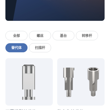
联系我们
CN
EN
全部
螺丝
基台
转移杆
替代体
扫描杆