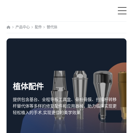
产品中心
配件
替代体
首页
产品中心
为什么选择我们
服务与支持
植体配件
提供包含基台、全程导板工具盒、骨粉骨膜、扫描杆转移
教育
杆替代体等多样的修复配件和应用器械，助力临床实现更
轻松植入的手术,实现更佳的美学效果
文章资讯