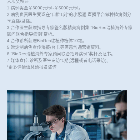
入项奖权益
1.病例奖金￥3000元/例-￥5000元/例。
2.病例负责医生受邀在“口腔1刻”的小鹅通 直播平台做种植病例分
享直播/录播。
3.合作医生获赠指导专家签名版精美病例集:“BioRes瑞植海外专家
顾问联合指导病例”赏析。
4.合作诊所获赠BioRes瑞植种植体10颗。
5.赠定制病例宣传海报/台卡等医患沟通营销资料。
6.“BioRes瑞植海外专家顾问联合指导病例”奖杯及证书。
7.媒体宣传:诊所及医生专访"1期(远程或者电话采访)。
*更多详情信息请报名咨询