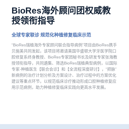
BioRes海外顾问团权威教
授领衔指导
全球专家联诊 规范化种植修复临床示范
“BioRes瑞植海外专家顾问联合指导病例”项目由BioRes携手
贝施美共同发起，该项目将邀请美国华盛顿大学牙医学院口
腔修复系终身教授、BioRes专家团秘书长及研发专家张海教
授领衔指导，共同遴集、筛选BioRes瑞植典型病例，以国际
专家-种植医生【联合会诊】和【全流程深度研讨】，“把脉”
新病例的治疗计划分析及方案设计、治疗过程中的方案优化
建议等重点环节，以规范临床诊疗推动形成口腔种植修复应
用示范病例，助力种植修复临床实践向更高水平发展。