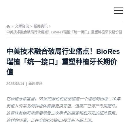
文章资讯
新闻资讯
首页
中美技术融合破局行业痛点！BioRes瑞植「统一接口」重塑种植牙长期价值
产品中心
中美技术融合破局行业痛点！BioRes
瑞植「统一接口」重塑种植牙长期价
为什么选择我们
值
服务与支持
2025/08/14
|
新闻资讯
教育
在种植牙诊室里，65岁的张伯伯正面临着一个尴尬的困境：10年
前植入的某品牌种植体需要更换牙冠，但原厂已停产专属配件。
这意味着他可能需要承受二次手术的痛苦和数万元的额外费用。
文章资讯
这样的场景，正在全国各地的口腔诊所不断上演。