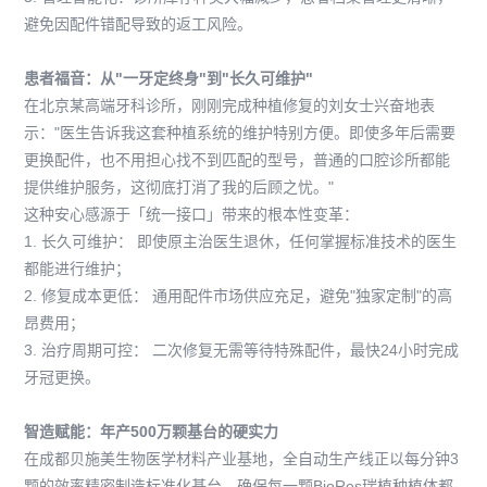
避免因配件错配导致的返工风险。
患者福音：从"一牙定终身"到"长久可维护"
在北京某高端牙科诊所，刚刚完成种植修复的刘女士兴奋地表
示："医生告诉我这套种植系统的维护特别方便。即使多年后需要
更换配件，也不用担心找不到匹配的型号，普通的口腔诊所都能
提供维护服务，这彻底打消了我的后顾之忧。"
这种安心感源于「统一接口」带来的根本性变革：
1. 长久可维护： 即使原主治医生退休，任何掌握标准技术的医生
都能进行维护；
2. 修复成本更低： 通用配件市场供应充足，避免"独家定制"的高
昂费用；
3. 治疗周期可控： 二次修复无需等待特殊配件，最快24小时完成
牙冠更换。
智造赋能：年产500万颗基台的硬实力
在成都贝施美生物医学材料产业基地，全自动生产线正以每分钟3
颗的效率精密制造标准化基台，确保每一颗BioRes瑞植种植体都