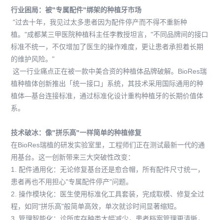
联系我们
行业困局：被"专属配件"绑架的种植牙市场
"过去十年，我见过太多患者因为配件停产而不得不重新种
植。"成都某三甲医院种植科主任李教授坦言，"不同品牌间的接口
CN
EN
标准不统一，不仅增加了医生的操作难度，更让患者承担着长期
的维护风险。"
这一行业痛点正在被一款中美合资的种植体品牌破解。BioRes瑞
植种植体创新推出「统一接口」系统，其技术采用国际通用的种
植体—基台连接标准，通过标准化设计重构种植牙的长期价值体
系。
技术破冰：像"拼乐高"一样简单的种植修复
在BioRes瑞植的研发实验室里，工程师们正在测试最新一代的通
用基台。这一创新带来三大突破性改变：
1. 配件通用化：无论修复基台还是愈合帽，所有配件尺寸统一，
患者再也不用担心"专属配件停产"问题。
2. 操作模块化：医生使用标准化工具套装，完成取模、修复全过
程，如同"拼乐高"般简单高效，单次就诊时间显著缩短。
3. 管理智能化：诊所库存种类大幅减少，患者档案管理更清晰，